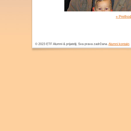
« Prethod
© 2023 ЕТF Alumni & prijatelji, Sva prava zadržana.
Alumni kontakt
.