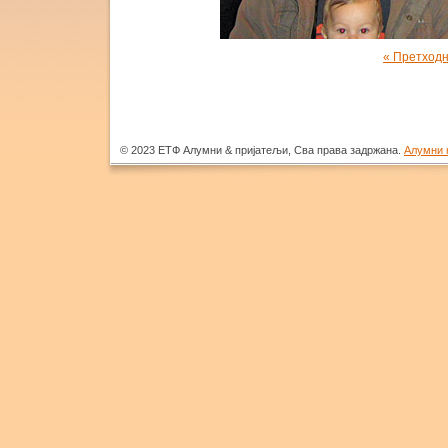
« Претходн
© 2023 ЕТФ Алумни & пријатељи, Сва права задржана.
Алумни 