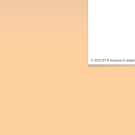
© 2023 ЕТФ Алумни & прија