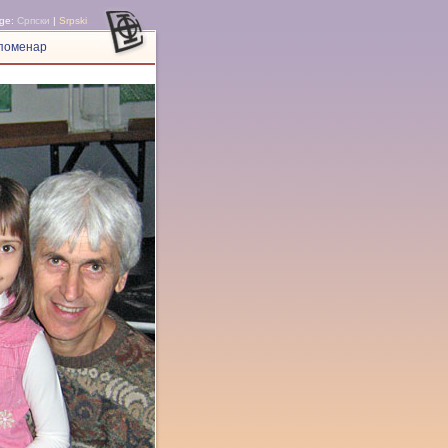
ge:
Српски
|
Srpski
поменар