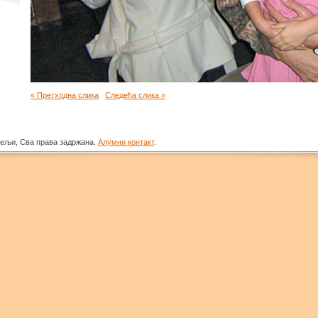
« Претходна слика
Следећа слика »
тељи, Сва права задржана.
Алумни контакт
.