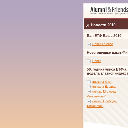
Новости 2010.
Бал ЕТФ-Бафа 2010.
Слике са бала
Новогодишњи пакетићи
Слике
50. година уписа ЕТФ-а,
додела златног индекс
сликала Кока
сликала Душица
сликао Милорад
Миловановић
сликао Слободан
Томашевић