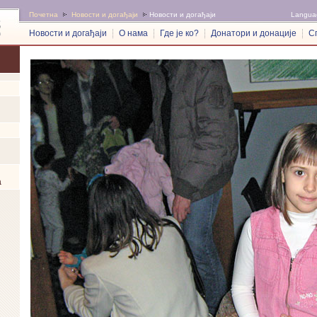
Почетна
Новости и догађаји
Новости и догађаји
Langua
Новости и догађаји
О нама
Где је ко?
Донатори и донације
С
а