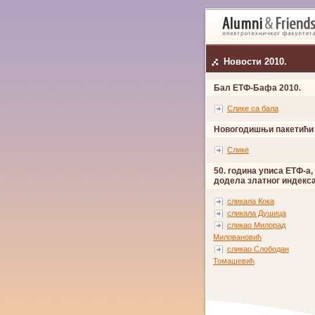
Новости 2010.
Бал ЕТФ-Бафа 2010.
Слике са бала
Новогодишњи пакетићи
Слике
50. година уписа ЕТФ-а,
додела златног индекс
сликала Кока
сликала Душица
сликао Милорад
Миловановић
сликао Слободан
Томашевић