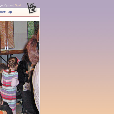
ge:
Српски
|
Srpski
поменар