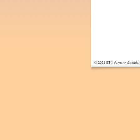
© 2023 ЕТФ Алумни & прија