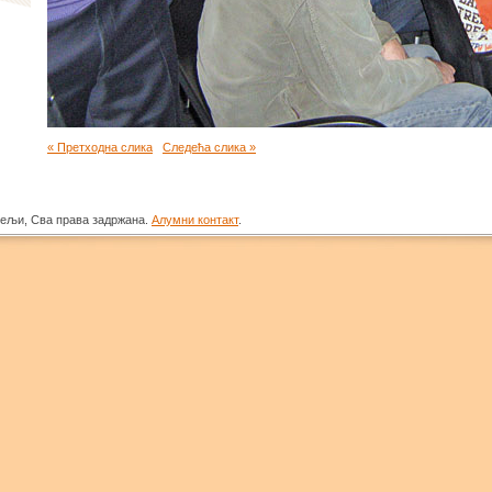
« Претходна слика
Следећа слика »
тељи, Сва права задржана.
Алумни контакт
.