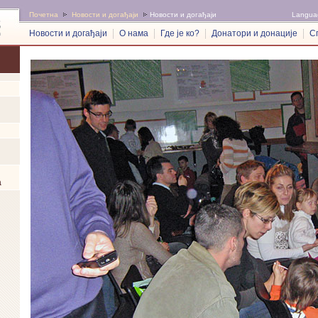
Почетна
Новости и догађаји
Новости и догађаји
Langua
Новости и догађаји
О нама
Где је ко?
Донатори и донације
С
а