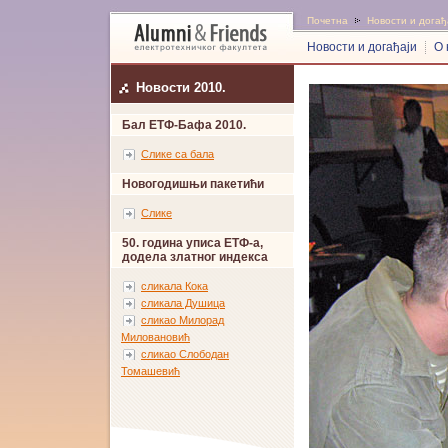
Почетна
Новости и догађ
Новости и догађаји
О 
Новости 2010.
Бал ЕТФ-Бафа 2010.
Слике са бала
Новогодишњи пакетићи
Слике
50. година уписа ЕТФ-а,
додела златног индекса
сликала Кока
сликала Душица
сликао Милорад
Миловановић
сликао Слободан
Томашевић