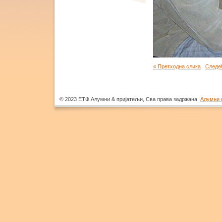
« Претходна слика
Следећ
© 2023 ЕТФ Алумни & пријатељи, Сва права задржана.
Алумни 