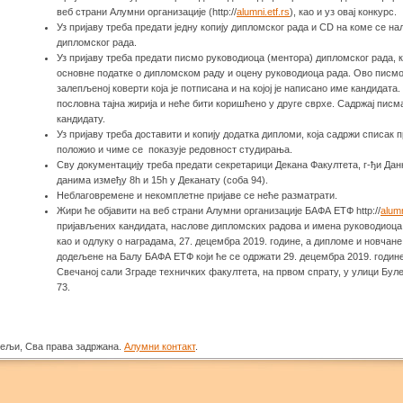
веб страни Алумни организације (http://
alumni.etf.rs
), као и уз овај конкурс.
Уз пријаву треба предати једну копију дипломског рада и CD на коме се на
дипломског рада.
Уз пријаву треба предати писмо руководиоца (ментора) дипломског рада, к
основне податке о дипломском раду и оцену руководиоца рада. Ово писмо 
залепљеној коверти која је потписана и на којој је написано име кандидата
пословна тајна жирија и неће бити коришћено у друге сврхе. Садржај писм
кандидату.
Уз пријаву треба доставити и копију додатка дипломи, која садржи списак п
положио и чиме се показује редовност студирања.
Сву документацију треба предати секретарици Декана Факултета, г-ђи Да
данима између 8h и 15h у Деканату (соба 94).
Неблаговремене и некомплетне пријаве се неће разматрати.
Жири ће објавити на веб страни Алумни организације БАФА ЕТФ http://
alumn
пријављених кандидата, наслове дипломских радова и имена руководиоца
као и одлуку о наградама, 27. децембра 2019. године, а дипломе и новчане
додељене на Балу БАФА ЕТФ који ће се одржати 29. децембра 2019. године
Свечаној сали Зграде техничких факултета, на првом спрату, у улици Бу
73.
тељи, Сва права задржана.
Алумни контакт
.