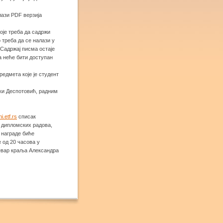
лази PDF верзија
оје треба да садржи
треба да се налази у
. Садржај писма остаје
а неће бити доступан
редмета које је студент
нки Деспотовић, радним
i.etf.rs
списак
 дипломских радова,
 награде биће
 од 20 часова у
левар краља Александра