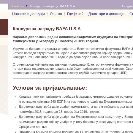
Почетна
Конкурс за награду BAFA U.S.A.
Langua
Новости и догађаји
О нама
Где је ко?
Донатори и донације
С
Конкурс за награду BAFA U.S.A.
Најбољи дипломски рад на основним академским студијама на Електро
Универзитета у Београду у школској 2018/19 години.
Удружење бивших студената и пријатеља Електротехничког факултета BAFA U.
четири награде студентима за најбоље дипломске радове који су одбрањени у
конкурса, 29. новембра 2018. године до дана објављивања овог Конкурса, 28. 
Стручни жири који чине наставници и сарадници Електротехничког факултета 
четири рада од дипломских радова који буду пријављени на овај Конкурс. Сва 
равноправне награде еквивалентне износу од 500 америчких долара (USD).
Услови за пријављивање:
Кандидат који се пријављује треба да је завршио четворогодишње основне 
је остварио најмање 240 ЕСПБ на том нивоу студија на Електротехничком
Дипломски рад треба да је урађен самостално, а датум одбране мора да п
новембра 2018. године до 28. новембра 2019. године.
Дипломски рад треба да је урађен на Електротехничком факултету у Беогр
разматрати радови који су урађени у току боравка у некој другој наставно-
Србији или ван ње.
Пријава на Конкурс се мора поднети до 14. децембра 2019. године на форму