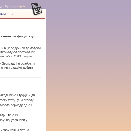
ge:
Српски
|
Srpski
поменар
техничком факултету
S.A. је одлучило да додели
 периоду од претходног
новембра 2019. године.
у Београду ће одабрати
четири рада ће добити
академске студије и да
 факултету у Београду.
рипада периоду од 29.
аду. Неће се
научној установи у
лару који је дат на